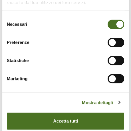
raccolto dal tuo utilizzo dei loro servizi.
la crescita sostenibile del Paese e a far sì che cittadini,
imprese e PA mettano in campo azioni concrete per
Selezione
ridurre il consumo energetico nella vita quotidiana e
Necessari
del
professionale.
consenso
Per la notizia completa
CLICCA QUI
Preferenze
TORNA INDIETRO
Statistiche
Marketing
Ultime News
Mostra dettagli
Al via la consultazione
pubblica sul nuovo PIF
2025–2027
Accetta tutti
È online la consultazione
pubblica finalizzata a raccogliere