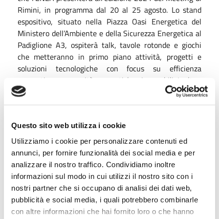
Rimini, in programma dal 20 al 25 agosto. Lo stand
espositivo, situato nella Piazza Oasi Energetica del
Ministero dell’Ambiente e della Sicurezza Energetica al
Padiglione A3, ospiterà talk, tavole rotonde e giochi
che metteranno in primo piano attività, progetti e
soluzioni tecnologiche con focus su efficienza
energetica e comunità energetiche rinnovabili. Inoltre,
i ricercatori dell’ENEA saranno a disposizione del
pubblico per approfondimenti e spiegazioni. È anche
previsto un ‘serious game’ che vede come ambiente di
gioco un condominio in cui i concorrenti devono
Questo sito web utilizza i cookie
raggiungere il massimo livello di efficienza energetica.
Utilizziamo i cookie per personalizzare contenuti ed
annunci, per fornire funzionalità dei social media e per
In particolare, nel corso della Manifestazione verrà
analizzare il nostro traffico. Condividiamo inoltre
fornito ampio spazio al Programma Nazionale “Italia in
informazioni sul modo in cui utilizzi il nostro sito con i
Classe A”, promosso dal MASE e realizzato da ENEA, di
nostri partner che si occupano di analisi dei dati web,
cui è parte integrante la campagna di comunicazione
pubblicità e social media, i quali potrebbero combinarle
“Un POSSO alla volta” volta a sensibilizzare l’opinione
con altre informazioni che hai fornito loro o che hanno
pubblica sull’importanza dell'efficienza energetica per