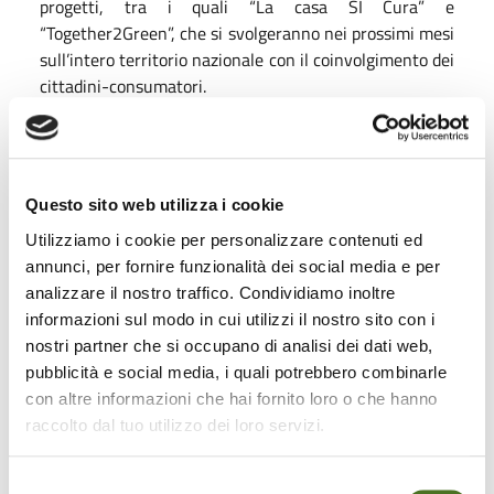
progetti, tra i quali “La casa SI Cura” e
“Together2Green”, che si svolgeranno nei prossimi mesi
sull’intero territorio nazionale con il coinvolgimento dei
cittadini-consumatori.
“Gli accordi firmati oggi consolidano le iniziative già
messe in campo per formare e informare i cittadini e i
consumatori sui temi dell’efficienza energetica - ha
Questo sito web utilizza i cookie
dichiarato Ilaria Bertini, direttrice del Dipartimento
Unità per l’Efficienza Energetica di ENEA - “Siamo
Utilizziamo i cookie per personalizzare contenuti ed
convinti che attraverso i canali che i due nuovi partner
annunci, per fornire funzionalità dei social media e per
della campagna di comunicazione contribuiranno ad
analizzare il nostro traffico. Condividiamo inoltre
attivare, avremo la possibilità di conseguire eccellenti
informazioni sul modo in cui utilizzi il nostro sito con i
risultati riguardo alla diffusione di una corretta
nostri partner che si occupano di analisi dei dati web,
consapevolezza sulla necessità di adottare
pubblicità e social media, i quali potrebbero combinarle
comportamenti virtuosi nell’ambito del risparmio
con altre informazioni che hai fornito loro o che hanno
energetico”.
raccolto dal tuo utilizzo dei loro servizi.
“Siamo molto soddisfatti di questa collaborazione con
Selezione
ENEA che, in tema di risparmio e di efficienza