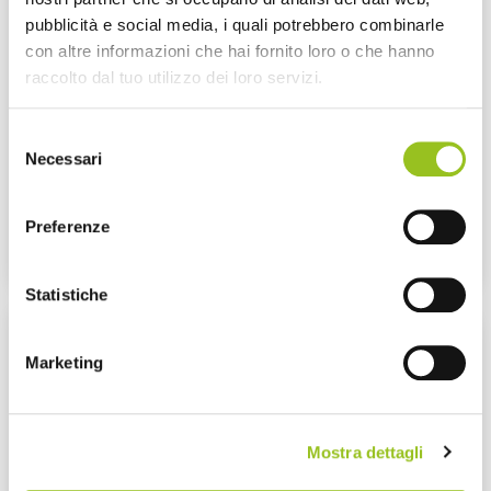
pubblicità e social media, i quali potrebbero combinarle
con altre informazioni che hai fornito loro o che hanno
raccolto dal tuo utilizzo dei loro servizi.
Selezione
Necessari
del
Punto di vista di un condomino
consenso
Efficientamento energetico degli edifici ad uso abitativo -
Edilparco Cavriago
Preferenze
18/04/2023
Statistiche
Marketing
Mostra dettagli