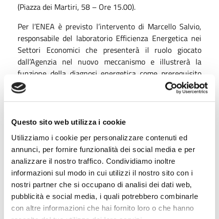
(Piazza dei Martiri, 58 – Ore 15.00).
Per l’ENEA è previsto l’intervento di Marcello Salvio,
responsabile del laboratorio Efficienza Energetica nei
Settori Economici che presenterà il ruolo giocato
dall’Agenzia nel nuovo meccanismo e illustrerà la
funzione della diagnosi energetica come prerequisito
per l'accesso alle agevolazioni. Un focus riguarderà i
controlli documentali effettuati da ENEA per la verifica
degli adempimenti da parte delle imprese in merito alla
green conditionality a), di competenza ENEA.
Questo sito web utilizza i cookie
Utilizziamo i cookie per personalizzare contenuti ed
Ai partecipanti verranno riconosciuti n.2 CFP.
annunci, per fornire funzionalità dei social media e per
Per maggiori informazioni e per il programma completo
analizzare il nostro traffico. Condividiamo inoltre
CLICCA QUI
informazioni sul modo in cui utilizzi il nostro sito con i
nostri partner che si occupano di analisi dei dati web,
Per approfondimenti:
pubblicità e social media, i quali potrebbero combinarle
con altre informazioni che hai fornito loro o che hanno
Diagnosi energetiche: pubblicata la lista degli