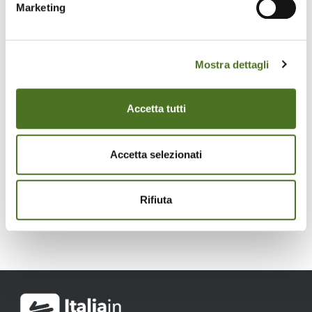
Marketing
valutaz...
Mostra dettagli
La partecipazione di ENEA
DUEE alla Giornata
Nazionale di alta formazione
ANACI
Accetta tutti
Accetta selezionati
Argomenti
Rifiuta