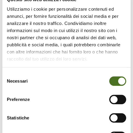
Utilizziamo i cookie per personalizzare contenuti ed
annunci, per fornire funzionalità dei social media e per
analizzare il nostro traffico. Condividiamo inoltre
informazioni sul modo in cui utilizzi il nostro sito con i
Scarica la pubblicazione
nostri partner che si occupano di analisi dei dati web,
pubblicità e social media, i quali potrebbero combinarle
con altre informazioni che hai fornito loro o che hanno
TORNA INDIETRO
raccolto dal tuo utilizzo dei loro servizi.
Selezione
Ultime News
Necessari
del
consenso
Al via la consultazione
Preferenze
pubblica sul nuovo PIF
2025–2027
Statistiche
È online la consultazione
pubblica finalizzata a raccogliere
opinioni, suggerimenti e